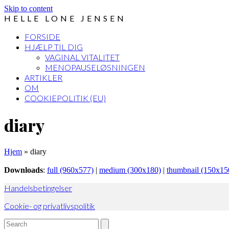
Skip to content
HELLE LONE JENSEN
FORSIDE
HJÆLP TIL DIG
VAGINAL VITALITET
MENOPAUSELØSNINGEN
ARTIKLER
OM
COOKIEPOLITIK (EU)
Open
Close
diary
mobile
mobile
menu
menu
Hjem
»
diary
Downloads
:
full (960x577)
|
medium (300x180)
|
thumbnail (150x15
Handelsbetingelser
Cookie- og privatlivspolitik
Search