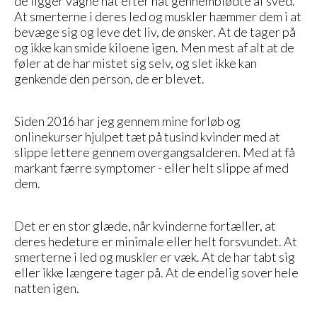
de ligger vågne nat efter nat gennemblødte af sved.
At smerterne i deres led og muskler hæmmer dem i at
bevæge sig og leve det liv, de ønsker. At de tager på
og ikke kan smide kiloene igen. Men mest af alt at de
føler at de har mistet sig selv, og slet ikke kan
genkende den person, de er blevet.
Siden 2016 har jeg gennem mine forløb og
onlinekurser hjulpet tæt på tusind kvinder med at
slippe lettere gennem overgangsalderen. Med at få
markant færre symptomer - eller helt slippe af med
dem.
Det er en stor glæde, når kvinderne fortæller, at
deres hedeture er minimale eller helt forsvundet. At
smerterne i led og muskler er væk. At de har tabt sig
eller ikke længere tager på. At de endelig sover hele
natten igen.