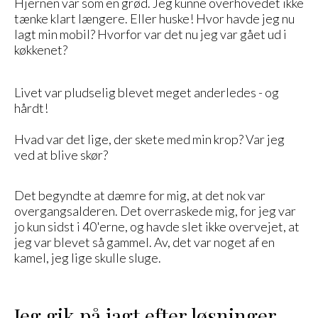
Hjernen var som en grød. Jeg kunne overhovedet ikke
tænke klart længere. Eller huske! Hvor havde jeg nu
lagt min mobil? Hvorfor var det nu jeg var gået ud i
køkkenet?
Livet var pludselig blevet meget anderledes - og
hårdt!
Hvad var det lige, der skete med min krop? Var jeg
ved at blive skør?
Det begyndte at dæmre for mig, at det nok var
overgangsalderen. Det overraskede mig, for jeg var
jo kun sidst i 40'erne, og havde slet ikke overvejet, at
jeg var blevet så gammel. Av, det var noget af en
kamel, jeg lige skulle sluge.
Jeg gik på jagt efter løsninger