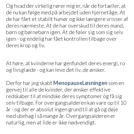
Og hvad der virkelig rører mig er, når de fortæller, at
de nu kan følge med på arbejdet uden hjernetåge. At
de har fået et stabilt humør og ikke længere vrisser af
deres nærmeste. At de har overskud til deres mand,
børn og børnebørn igen. At de føler sig som sig selv
igen - og endelig har fået kontrollen tilbage over
deres krop og liv.
At høre, at kvinderne har genfundet deres energi, ro
og livsglæde - og kan leve det liv, de ønsker.
Derfor har jeg skabt
MenopauseLøsningen
som en
genvej til alle de kvinder, der ønsker effektive
redskaber til at mindske deres symptomer og få sig
selv tilbage. For overgangsalderen kan vare op til 10
år - og der er absolut ingen grund til at gå og døje
med ubehag i så mange år. Overgangsalderen er
naturlig, men at lide er ikke nødvendigt.