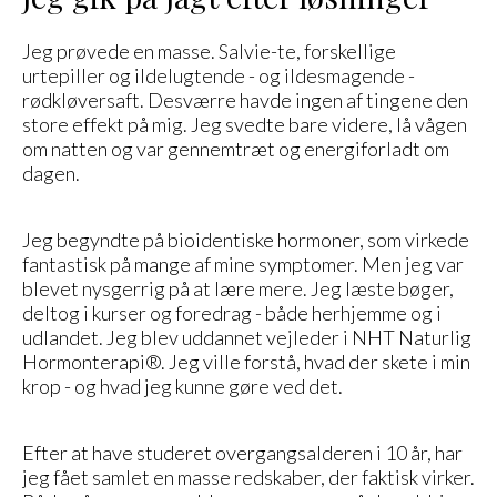
Jeg prøvede en masse. Salvie-te, forskellige
urtepiller og ildelugtende - og ildesmagende -
rødkløversaft. Desværre havde ingen af tingene den
store effekt på mig. Jeg svedte bare videre, lå vågen
om natten og var gennemtræt og energiforladt om
dagen.
Jeg begyndte på bioidentiske hormoner, som virkede
fantastisk på mange af mine symptomer. Men jeg var
blevet nysgerrig på at lære mere. Jeg læste bøger,
deltog i kurser og foredrag - både herhjemme og i
udlandet. Jeg blev uddannet vejleder i NHT Naturlig
Hormonterapi®. Jeg ville forstå, hvad der skete i min
krop - og hvad jeg kunne gøre ved det.
Efter at have studeret overgangsalderen i 10 år, har
jeg fået samlet en masse redskaber, der faktisk virker.