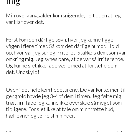
mig
Min overgangsalder kom snigende, helt uden at jeg
var klar over det.
Først kom den dårlige søvn, hvor jeg kunne ligge
vågen i flere timer. Så kom det dårlige humør. Hold
op, hvor var jeg sur og irriteret. Stakkels dem, som var
omkring mig. Jeg synes bare, at de var så irriterende.
Og kunne slet ikke lade være med at fortælle dem
det. Undskyld!
Oven i det hele kom hedeturene. De var korte, men til
gengæld havde jeg 3-4 af dem i timen. Jeg følte mig
træt, irritabel og kunne ikke overskue så meget som
tidligere. For slet ikke at tale om min trætte hud,
hælrevner og tørre slimhinder.