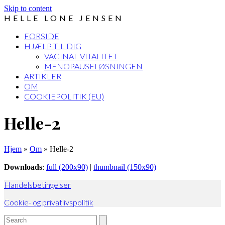
Skip to content
HELLE LONE JENSEN
FORSIDE
HJÆLP TIL DIG
VAGINAL VITALITET
MENOPAUSELØSNINGEN
ARTIKLER
OM
COOKIEPOLITIK (EU)
Open
Close
Helle-2
mobile
mobile
menu
menu
Hjem
»
Om
»
Helle-2
Downloads
:
full (200x90)
|
thumbnail (150x90)
Handelsbetingelser
Cookie- og privatlivspolitik
Search